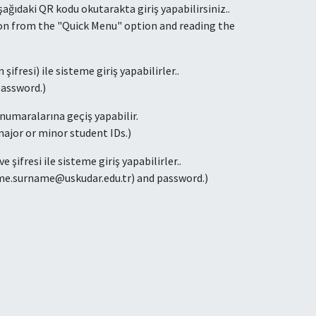
ğıdaki QR kodu okutarakta giriş yapabilirsiniz..
tton from the "Quick Menu" option and reading the
ifresi) ile sisteme giriş yapabilirler..
password.)
 numaralarına geçiş yapabilir.
major or minor student IDs.)
şifresi ile sisteme giriş yapabilirler..
ame.surname@uskudar.edu.tr) and password.)