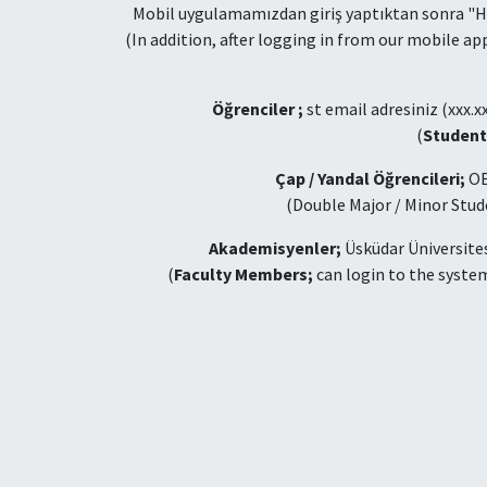
Mobil uygulamamızdan giriş yaptıktan sonra "Hız
(In addition, after logging in from our mobile a
Öğrenciler ;
st email adresiniz (xxx.xx
(
Student
Çap / Yandal Öğrencileri;
OBS
(Double Major / Minor Stude
Akademisyenler;
Üsküdar Üniversitesi
(
Faculty Members;
can login to the syste