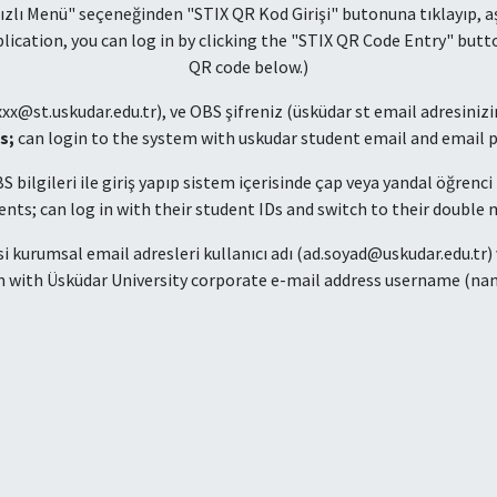
lı Menü" seçeneğinden "STIX QR Kod Girişi" butonuna tıklayıp, aşa
pplication, you can log in by clicking the "STIX QR Code Entry" bu
QR code below.)
xx@st.uskudar.edu.tr), ve OBS şifreniz (üsküdar st email adresinizin ş
s;
can login to the system with uskudar student email and email 
 bilgileri ile giriş yapıp sistem içerisinde çap veya yandal öğrenci
nts; can log in with their student IDs and switch to their double 
 kurumsal email adresleri kullanıcı adı (ad.soyad@uskudar.edu.tr) ve 
m with Üsküdar University corporate e-mail address username (n